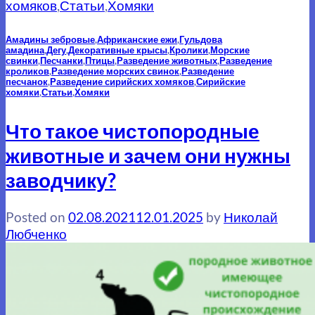
хомяков
,
Статьи
,
Хомяки
Амадины зебровые
,
Африканские ежи
,
Гульдова
амадина
,
Дегу
,
Декоративные крысы
,
Кролики
,
Морские
свинки
,
Песчанки
,
Птицы
,
Разведение животных
,
Разведение
кроликов
,
Разведение морских свинок
,
Разведение
песчанок
,
Разведение сирийских хомяков
,
Сирийские
хомяки
,
Статьи
,
Хомяки
Что такое чистопородные
животные и зачем они нужны
заводчику?
Posted on
02.08.2021
12.01.2025
by
Николай
Любченко