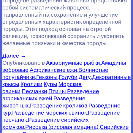
Породное разведение животных представляет
собой систематический процесс,
направленный на сохранение и улучшение
определенных характеристик определенной
породы. Этот подход основан на строгой
селекции, позволяющей сохранить и укрепить
желаемые признаки и качества породы.
Далее
→
Опубликовано в
Аквариумные рыбки
,
Амадины
зебровые
,
Африканские ежи
,
Волнистые
попугайчики
,
Гекконы
,
Голуби
,
Дегу
,
Декоративные
крысы
,
Кролики
,
Куры
,
Морские
свинки
,
Песчанки
,
Птицы
,
Разведение
африканских ежей
,
Разведение
животных
,
Разведение кроликов
,
Разведение
кур
,
Разведение морских свинок
,
Разведение
песчанок
,
Разведение сирийских
хомяков
,
Рисовка (рисовая амадина)
,
Сирийские