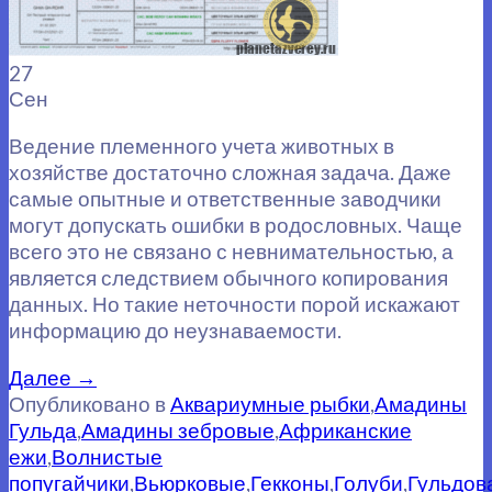
27
Сен
Ведение племенного учета животных в
хозяйстве достаточно сложная задача. Даже
самые опытные и ответственные заводчики
могут допускать ошибки в родословных. Чаще
всего это не связано с невнимательностью, а
является следствием обычного копирования
данных. Но такие неточности порой искажают
информацию до неузнаваемости.
Далее
→
Опубликовано в
Аквариумные рыбки
,
Амадины
Гульда
,
Амадины зебровые
,
Африканские
ежи
,
Волнистые
попугайчики
,
Вьюрковые
,
Гекконы
,
Голуби
,
Гульдов