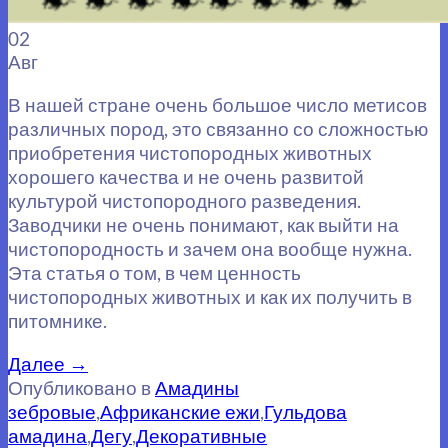
02
Авг
В нашей стране очень большое число метисов
различных пород, это связанно со сложностью
приобретения чистопородных животных
хорошего качества и не очень развитой
культурой чистопородного разведения.
Заводчики не очень понимают, как выйти на
чистопородность и зачем она вообще нужна.
Эта статья о том, в чем ценность
чистопородных животных и как их получить в
питомнике.
Далее
→
Опубликовано в
Амадины
зебровые
,
Африканские ежи
,
Гульдова
амадина
,
Дегу
,
Декоративные