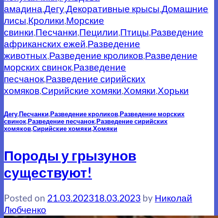
амадина
,
Дегу
,
Декоративные крысы
,
Домашние
лисы
,
Кролики
,
Морские
свинки
,
Песчанки
,
Пецилии
,
Птицы
,
Разведение
африканских ежей
,
Разведение
животных
,
Разведение кроликов
,
Разведение
морских свинок
,
Разведение
песчанок
,
Разведение сирийских
хомяков
,
Сирийские хомяки
,
Хомяки
,
Хорьки
Дегу
,
Песчанки
,
Разведение кроликов
,
Разведение морских
свинок
,
Разведение песчанок
,
Разведение сирийских
хомяков
,
Сирийские хомяки
,
Хомяки
Породы у грызунов
существуют!
Posted on
21.03.2023
18.03.2023
by
Николай
Любченко