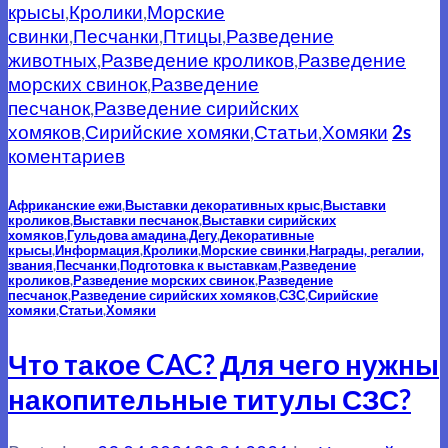
крысы
,
Кролики
,
Морские
свинки
,
Песчанки
,
Птицы
,
Разведение
животных
,
Разведение кроликов
,
Разведение
морских свинок
,
Разведение
песчанок
,
Разведение сирийских
хомяков
,
Сирийские хомяки
,
Статьи
,
Хомяки
2s
коментариев
Африканские ежи
,
Выставки декоративных крыс
,
Выставки
кроликов
,
Выставки песчанок
,
Выставки сирийских
хомяков
,
Гульдова амадина
,
Дегу
,
Декоративные
крысы
,
Информация
,
Кролики
,
Морские свинки
,
Награды, регалии,
звания
,
Песчанки
,
Подготовка к выставкам
,
Разведение
кроликов
,
Разведение морских свинок
,
Разведение
песчанок
,
Разведение сирийских хомяков
,
СЗС
,
Сирийские
хомяки
,
Статьи
,
Хомяки
Что такое CAC? Для чего нужны
накопительные титулы СЗС?