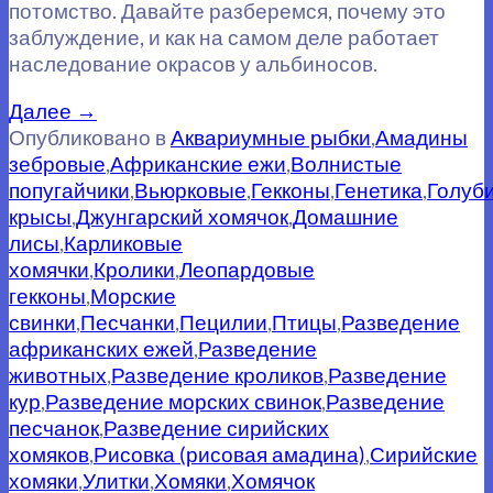
потомство. Давайте разберемся, почему это
заблуждение, и как на самом деле работает
наследование окрасов у альбиносов.
Далее
→
Опубликовано в
Аквариумные рыбки
,
Амадины
зебровые
,
Африканские ежи
,
Волнистые
попугайчики
,
Вьюрковые
,
Гекконы
,
Генетика
,
Голуб
крысы
,
Джунгарский хомячок
,
Домашние
лисы
,
Карликовые
хомячки
,
Кролики
,
Леопардовые
гекконы
,
Морские
свинки
,
Песчанки
,
Пецилии
,
Птицы
,
Разведение
африканских ежей
,
Разведение
животных
,
Разведение кроликов
,
Разведение
кур
,
Разведение морских свинок
,
Разведение
песчанок
,
Разведение сирийских
хомяков
,
Рисовка (рисовая амадина)
,
Сирийские
хомяки
,
Улитки
,
Хомяки
,
Хомячок