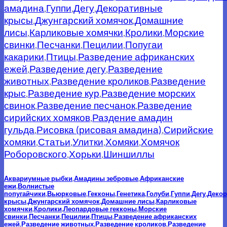
амадина
,
Гуппи
,
Дегу
,
Декоративные
крысы
,
Джунгарский хомячок
,
Домашние
лисы
,
Карликовые хомячки
,
Кролики
,
Морские
свинки
,
Песчанки
,
Пецилии
,
Попугаи
какарики
,
Птицы
,
Разведение африканских
ежей
,
Разведение дегу
,
Разведение
животных
,
Разведение кроликов
,
Разведение
крыс
,
Разведение кур
,
Разведение морских
свинок
,
Разведение песчанок
,
Разведение
сирийских хомяков
,
Раздение амадин
гульда
,
Рисовка (рисовая амадина)
,
Сирийские
хомяки
,
Статьи
,
Улитки
,
Хомяки
,
Хомячок
Роборовского
,
Хорьки
,
Шиншиллы
Аквариумные рыбки
,
Амадины зебровые
,
Африканские
ежи
,
Волнистые
попугайчики
,
Вьюрковые
,
Гекконы
,
Генетика
,
Голуби
,
Гуппи
,
Дегу
,
Деко
крысы
,
Джунгарский хомячок
,
Домашние лисы
,
Карликовые
хомячки
,
Кролики
,
Леопардовые гекконы
,
Морские
свинки
,
Песчанки
,
Пецилии
,
Птицы
,
Разведение африканских
ежей
,
Разведение животных
,
Разведение кроликов
,
Разведение