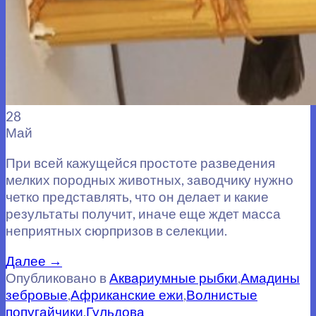
28
Май
При всей кажущейся простоте разведения
мелких породных животных, заводчику нужно
четко представлять, что он делает и какие
результаты получит, иначе еще ждет масса
неприятных сюрпризов в селекции.
Далее
→
Опубликовано в
Аквариумные рыбки
,
Амадины
зебровые
,
Африканские ежи
,
Волнистые
попугайчики
,
Гульдова