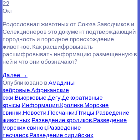
22
Окт
Родословная животных от Союза Заводчиков и
Селекционеров это документ подтверждающий
породность и породное происхождение
животное. Как расшифровывать
расшифровывать информацию размещенную в
ней и что они обозначают?
Далее
→
Опубликовано в
Амадины
зебровые
,
Африканские
ежи
,
Вьюрковые
,
Дегу
,
Декоративные
крысы
,
Информация
,
Кролики
,
Морские
свинки
,
Новости
,
Песчанки
,
Птицы
,
Разведение
животных
,
Разведение кроликов
,
Разведение
морских свинок
,
Разведение
песчанок
,
Разведение сирийских