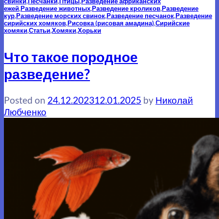
свинки
,
Песчанки
,
Птицы
,
Разведение африканских
ежей
,
Разведение животных
,
Разведение кроликов
,
Разведение
кур
,
Разведение морских свинок
,
Разведение песчанок
,
Разведение
сирийских хомяков
,
Рисовка (рисовая амадина)
,
Сирийские
хомяки
,
Статьи
,
Хомяки
,
Хорьки
Что такое породное
разведение?
Posted on
24.12.2023
12.01.2025
by
Николай
Любченко