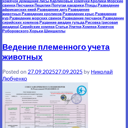
хомячок
,
Домашние лисы
,
Карликовые хомячки
,
Кролики
,
Морские
свинки
,
Песчанки
,
Пецилии
,
Попугаи какарики
,
Птицы
,
Разведение
африканских ежей
,
Разведение дегу
,
Разведение
животных
,
Разведение кроликов
,
Разведение крыс
,
Разведение
кур
,
Разведение морских свинок
,
Разведение песчанок
,
Разведение
сирийских хомяков
,
Раздение амадин гульда
,
Рисовка (рисовая
амадина)
,
Сирийские хомяки
,
Статьи
,
Улитки
,
Хомяки
,
Хомячок
Роборовского
,
Хорьки
,
Шиншиллы
Ведение племенного учета
животных
Posted on
27.09.2025
27.09.2025
by
Николай
Любченко