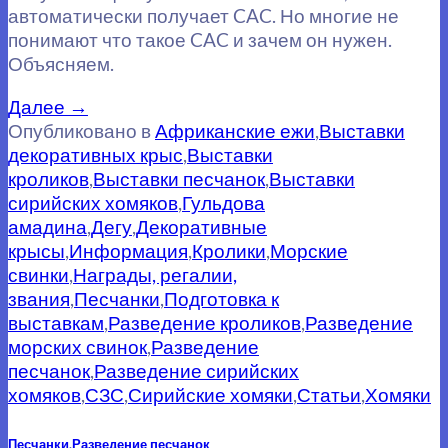
автоматически получает CAC. Но многие не
понимают что такое CAC и зачем он нужен.
Объясняем.
Далее
→
Опубликовано в
Африканские ежи
,
Выставки
декоративных крыс
,
Выставки
кроликов
,
Выставки песчанок
,
Выставки
сирийских хомяков
,
Гульдова
амадина
,
Дегу
,
Декоративные
крысы
,
Информация
,
Кролики
,
Морские
свинки
,
Награды, регалии,
звания
,
Песчанки
,
Подготовка к
выставкам
,
Разведение кроликов
,
Разведение
морских свинок
,
Разведение
песчанок
,
Разведение сирийских
хомяков
,
СЗС
,
Сирийские хомяки
,
Статьи
,
Хомяки
Песчанки
,
Разведение песчанок