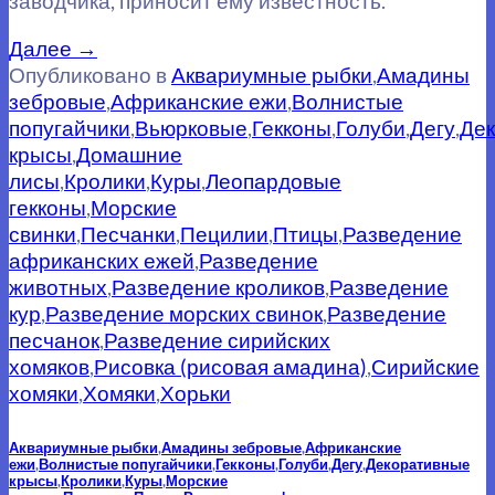
заводчика, приносит ему известность.
Далее
→
Опубликовано в
Аквариумные рыбки
,
Амадины
зебровые
,
Африканские ежи
,
Волнистые
попугайчики
,
Вьюрковые
,
Гекконы
,
Голуби
,
Дегу
,
Де
крысы
,
Домашние
лисы
,
Кролики
,
Куры
,
Леопардовые
гекконы
,
Морские
свинки
,
Песчанки
,
Пецилии
,
Птицы
,
Разведение
африканских ежей
,
Разведение
животных
,
Разведение кроликов
,
Разведение
кур
,
Разведение морских свинок
,
Разведение
песчанок
,
Разведение сирийских
хомяков
,
Рисовка (рисовая амадина)
,
Сирийские
хомяки
,
Хомяки
,
Хорьки
Аквариумные рыбки
,
Амадины зебровые
,
Африканские
ежи
,
Волнистые попугайчики
,
Гекконы
,
Голуби
,
Дегу
,
Декоративные
крысы
,
Кролики
,
Куры
,
Морские