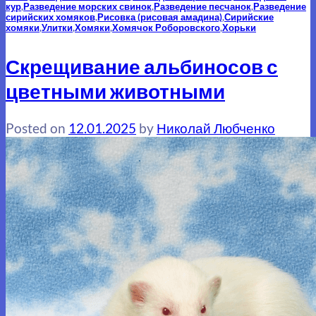
кур
,
Разведение морских свинок
,
Разведение песчанок
,
Разведение
сирийских хомяков
,
Рисовка (рисовая амадина)
,
Сирийские
хомяки
,
Улитки
,
Хомяки
,
Хомячок Роборовского
,
Хорьки
Скрещивание альбиносов с
цветными животными
Posted on
12.01.2025
by
Николай Любченко