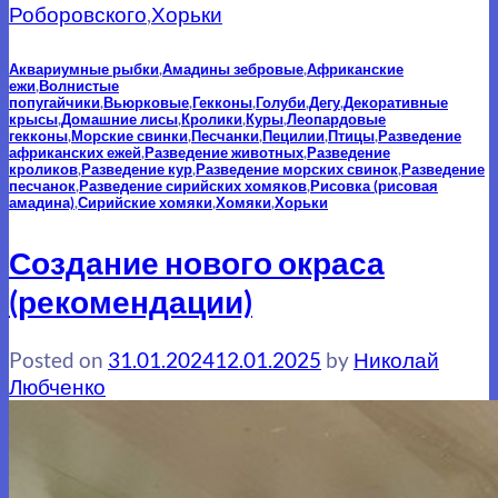
Роборовского
,
Хорьки
Аквариумные рыбки
,
Амадины зебровые
,
Африканские
ежи
,
Волнистые
попугайчики
,
Вьюрковые
,
Гекконы
,
Голуби
,
Дегу
,
Декоративные
крысы
,
Домашние лисы
,
Кролики
,
Куры
,
Леопардовые
гекконы
,
Морские свинки
,
Песчанки
,
Пецилии
,
Птицы
,
Разведение
африканских ежей
,
Разведение животных
,
Разведение
кроликов
,
Разведение кур
,
Разведение морских свинок
,
Разведение
песчанок
,
Разведение сирийских хомяков
,
Рисовка (рисовая
амадина)
,
Сирийские хомяки
,
Хомяки
,
Хорьки
Создание нового окраса
(рекомендации)
Posted on
31.01.2024
12.01.2025
by
Николай
Любченко