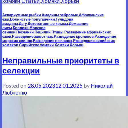
хомяки
,
Статьи
,
Хомяки
,
Хорьки
Аквариумные рыбки
,
Амадины зебровые
,
Африканские
ежи
,
Волнистые попугайчики
,
Гульдова
амадина
,
Дегу
,
Декоративные крысы
,
Домашние
лисы
,
Кролики
,
Морские
свинки
,
Песчанки
,
Пецилии
,
Птицы
,
Разведение африканских
ежей
,
Разведение животных
,
Разведение кроликов
,
Разведение
морских свинок
,
Разведение песчанок
,
Разведение сирийских
хомяков
,
Сирийские хомяки
,
Хомяки
,
Хорьки
Неправильные приоритеты в
селекции
Posted on
28.05.2023
12.01.2025
by
Николай
Любченко