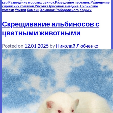
кур
,
Разведение морских свинок
,
Разведение песчанок
,
Разведение
сирийских хомяков
,
Рисовка (рисовая амадина)
,
Сирийские
хомяки
,
Улитки
,
Хомяки
,
Хомячок Роборовского
,
Хорьки
Скрещивание альбиносов с
цветными животными
Posted on
12.01.2025
by
Николай Любченко