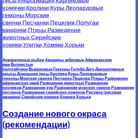
лисы
,
Информация
,
Карликовые
хомячки
,
Кролики
,
Куры
,
Леопардовые
гекконы
,
Морские
свинки
,
Песчанки
,
Пецилии
,
Попугаи
какарики
,
Птицы
,
Разведение
животных
,
Сирийские
хомяки
,
Улитки
,
Хомяки
,
Хорьки
Аквариумные рыбки
,
Амадины зебровые
,
Африканские
ежи
,
Волнистые
попугайчики
,
Вьюрковые
,
Гекконы
,
Голуби
,
Дегу
,
Декоративные
крысы
,
Домашние лисы
,
Кролики
,
Куры
,
Леопардовые
гекконы
,
Морские свинки
,
Песчанки
,
Пецилии
,
Птицы
,
Разведение
африканских ежей
,
Разведение животных
,
Разведение
кроликов
,
Разведение кур
,
Разведение морских свинок
,
Разведение
песчанок
,
Разведение сирийских хомяков
,
Рисовка (рисовая
амадина)
,
Сирийские хомяки
,
Хомяки
,
Хорьки
Создание нового окраса
(рекомендации)