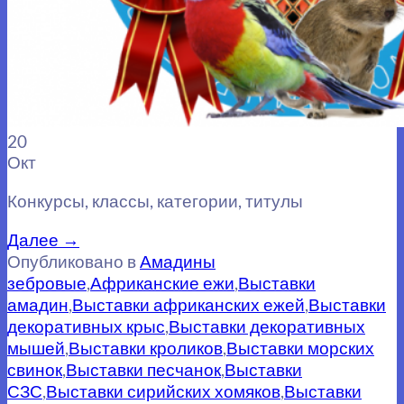
20
Окт
Конкурсы, классы, категории, титулы
Далее
→
Опубликовано в
Амадины
зебровые
,
Африканские ежи
,
Выставки
амадин
,
Выставки африканских ежей
,
Выставки
декоративных крыс
,
Выставки декоративных
мышей
,
Выставки кроликов
,
Выставки морских
свинок
,
Выставки песчанок
,
Выставки
СЗС
,
Выставки сирийских хомяков
,
Выставки