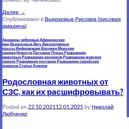
Далее
→
Опубликовано в
Вьюрковые
,
Рисовка (рисовая
амадина)
Амадины зебровые
,
Африканские
ежи
,
Вьюрковые
,
Дегу
,
Декоративные
крысы
,
Информация
,
Кролики
,
Морские
свинки
,
Новости
,
Песчанки
,
Птицы
,
Разведение
животных
,
Разведение кроликов
,
Разведение морских
свинок
,
Разведение песчанок
,
Разведение сирийских
хомяков
,
Статьи
,
Хомяки
Родословная животных от
СЗС, как их расшифровывать?
Posted on
22.10.2021
12.01.2025
by
Николай
Любченко