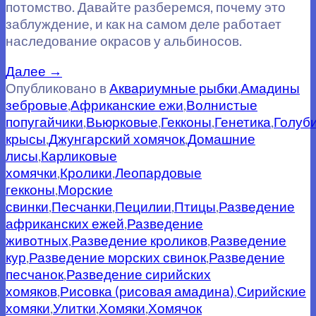
потомство. Давайте разберемся, почему это
заблуждение, и как на самом деле работает
наследование окрасов у альбиносов.
Далее
→
Опубликовано в
Аквариумные рыбки
,
Амадины
зебровые
,
Африканские ежи
,
Волнистые
попугайчики
,
Вьюрковые
,
Гекконы
,
Генетика
,
Голуб
крысы
,
Джунгарский хомячок
,
Домашние
лисы
,
Карликовые
хомячки
,
Кролики
,
Леопардовые
гекконы
,
Морские
свинки
,
Песчанки
,
Пецилии
,
Птицы
,
Разведение
африканских ежей
,
Разведение
животных
,
Разведение кроликов
,
Разведение
кур
,
Разведение морских свинок
,
Разведение
песчанок
,
Разведение сирийских
хомяков
,
Рисовка (рисовая амадина)
,
Сирийские
хомяки
,
Улитки
,
Хомяки
,
Хомячок