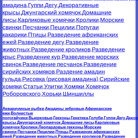
амадина
,
Гуппи
,
Дегу
,
Декоративные
крысы
,
Джунгарский хомячок
,
Домашние
лисы
,
Карликовые хомячки
,
Кролики
,
Морские
свинки
,
Песчанки
,
Пецилии
,
Попугаи
какарики
,
Птицы
,
Разведение африканских
ежей
,
Разведение дегу
,
Разведение
животных
,
Разведение кроликов
,
Разведение
крыс
,
Разведение кур
,
Разведение морских
свинок
,
Разведение песчанок
,
Разведение
сирийских хомяков
,
Раздение амадин
гульда
,
Рисовка (рисовая амадина)
,
Сирийские
хомяки
,
Статьи
,
Улитки
,
Хомяки
,
Хомячок
Роборовского
,
Хорьки
,
Шиншиллы
Аквариумные рыбки
,
Амадины зебровые
,
Африканские
ежи
,
Волнистые
попугайчики
,
Вьюрковые
,
Гекконы
,
Генетика
,
Голуби
,
Гуппи
,
Дегу
,
Деко
крысы
,
Джунгарский хомячок
,
Домашние лисы
,
Карликовые
хомячки
,
Кролики
,
Леопардовые гекконы
,
Морские
свинки
,
Песчанки
,
Пецилии
,
Птицы
,
Разведение африканских
ежей
,
Разведение животных
,
Разведение кроликов
,
Разведение