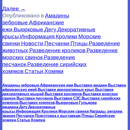
Далее
→
Опубликовано в
Амадины
зебровые
,
Африканские
ежи
,
Вьюрковые
,
Дегу
,
Декоративные
крысы
,
Информация
,
Кролики
,
Морские
свинки
,
Новости
,
Песчанки
,
Птицы
,
Разведение
животных
,
Разведение кроликов
,
Разведение
морских свинок
,
Разведение
песчанок
,
Разведение сирийских
хомяков
,
Статьи
,
Хомяки
Амадины зебровые
,
Африканские ежи
,
Выставки амадин
,
Выставки
африканских ежей
,
Выставки декоративных крыс
,
Выставки
декоративных мышей
,
Выставки кроликов
,
Выставки морских
свинок
,
Выставки песчанок
,
Выставки СЗС
,
Выставки сирийских
хомяков
,
Выставки хомяков
,
Вьюрковые
,
Гульдова
амадина
,
Дегу
,
Декоративные
крысы
,
Информация
,
Кролики
,
Морские свинки
,
Награды, регалии,
звания
,
Песчанки
,
Подготовка к выставкам
,
Птицы
,
Сирийские
хомяки
,
Статьи
,
Хомяки