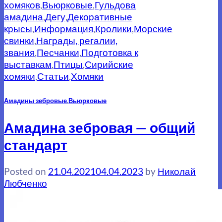
хомяков
,
Вьюрковые
,
Гульдова
амадина
,
Дегу
,
Декоративные
крысы
,
Информация
,
Кролики
,
Морские
свинки
,
Награды, регалии,
звания
,
Песчанки
,
Подготовка к
выставкам
,
Птицы
,
Сирийские
хомяки
,
Статьи
,
Хомяки
Амадины зебровые
,
Вьюрковые
Амадина зебровая — общий
стандарт
Posted on
21.04.2021
04.04.2023
by
Николай
Любченко