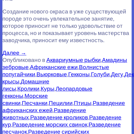
Создание нового окраса в уже существующей
породе это очень увлекательное занятие,
которое приносит не только удовольствие от
процесса, но и показывает уровень мастерства
заводчика, приносит ему известность.
Далее
→
Опубликовано в
Аквариумные рыбки
,
Амадины
зебровые
,
Африканские ежи
,
Волнистые
попугайчики
,
Вьюрковые
,
Гекконы
,
Голуби
,
Дегу
,
Де
крысы
,
Домашние
лисы
,
Кролики
,
Куры
,
Леопардовые
гекконы
,
Морские
свинки
,
Песчанки
,
Пецилии
,
Птицы
,
Разведение
африканских ежей
,
Разведение
животных
,
Разведение кроликов
,
Разведение
кур
,
Разведение морских свинок
,
Разведение
песчанок
,
Разведение сирийских