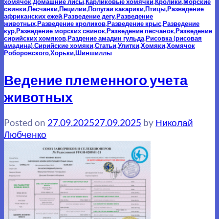
хомячок
,
Домашние лисы
,
Карликовые хомячки
,
Кролики
,
Морские
свинки
,
Песчанки
,
Пецилии
,
Попугаи какарики
,
Птицы
,
Разведение
африканских ежей
,
Разведение дегу
,
Разведение
животных
,
Разведение кроликов
,
Разведение крыс
,
Разведение
кур
,
Разведение морских свинок
,
Разведение песчанок
,
Разведение
сирийских хомяков
,
Раздение амадин гульда
,
Рисовка (рисовая
амадина)
,
Сирийские хомяки
,
Статьи
,
Улитки
,
Хомяки
,
Хомячок
Роборовского
,
Хорьки
,
Шиншиллы
Ведение племенного учета
животных
Posted on
27.09.2025
27.09.2025
by
Николай
Любченко