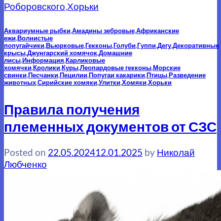
Роборовского
,
Хорьки
Аквариумные рыбки
,
Амадины зебровые
,
Африканские
ежи
,
Волнистые
попугайчики
,
Вьюрковые
,
Гекконы
,
Голуби
,
Гуппи
,
Дегу
,
Декоративные
крысы
,
Джунгарский хомячок
,
Домашние
лисы
,
Информация
,
Карликовые
хомячки
,
Кролики
,
Куры
,
Леопардовые гекконы
,
Морские
свинки
,
Песчанки
,
Пецилии
,
Попугаи какарики
,
Птицы
,
Разведение
животных
,
Сирийские хомяки
,
Улитки
,
Хомяки
,
Хорьки
Правила получения
племенных документов от СЗС
Posted on
22.05.2024
12.01.2025
by
Николай
Любченко