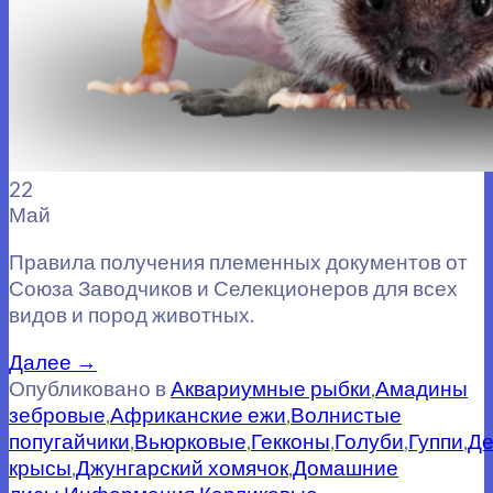
22
Май
Правила получения племенных документов от
Союза Заводчиков и Селекционеров для всех
видов и пород животных.
Далее
→
Опубликовано в
Аквариумные рыбки
,
Амадины
зебровые
,
Африканские ежи
,
Волнистые
попугайчики
,
Вьюрковые
,
Гекконы
,
Голуби
,
Гуппи
,
Де
крысы
,
Джунгарский хомячок
,
Домашние