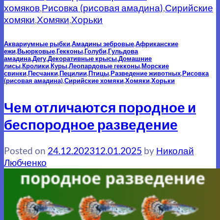
хомяков
,
Рисовка (рисовая амадина)
,
Сирийские
хомяки
,
Хомяки
,
Хорьки
Аквариумные рыбки
,
Амадины зебровые
,
Африканские
ежи
,
Вьюрковые
,
Гекконы
,
Голуби
,
Гульдова
амадина
,
Дегу
,
Декоративные крысы
,
Домашние
лисы
,
Кролики
,
Куры
,
Леопардовые гекконы
,
Морские
свинки
,
Песчанки
,
Пецилии
,
Птицы
,
Разведение животных
,
Рисовка
(рисовая амадина)
,
Сирийские хомяки
,
Хомяки
,
Хорьки
Чем отличаются породное и
беспородное разведение
Posted on
24.12.2023
12.01.2025
by
Николай
Любченко