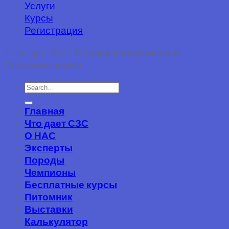
Услуги
Курсы
Регистрация
Copyright 2026 ©
Союз Заводчиков и
Селекционеров
Главная
Что дает СЗС
О НАС
Эксперты
Породы
Чемпионы
Бесплатные курсы
Питомник
Выставки
Калькулятор