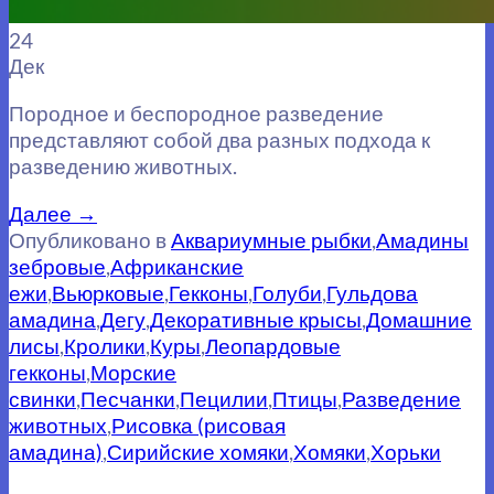
24
Дек
Породное и беспородное разведение
представляют собой два разных подхода к
разведению животных.
Далее
→
Опубликовано в
Аквариумные рыбки
,
Амадины
зебровые
,
Африканские
ежи
,
Вьюрковые
,
Гекконы
,
Голуби
,
Гульдова
амадина
,
Дегу
,
Декоративные крысы
,
Домашние
лисы
,
Кролики
,
Куры
,
Леопардовые
гекконы
,
Морские
свинки
,
Песчанки
,
Пецилии
,
Птицы
,
Разведение
животных
,
Рисовка (рисовая
амадина)
,
Сирийские хомяки
,
Хомяки
,
Хорьки