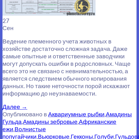
27
Сен
Ведение племенного учета животных в
хозяйстве достаточно сложная задача. Даже
самые опытные и ответственные заводчики
могут допускать ошибки в родословных. Чаще
всего это не связано с невнимательностью, а
является следствием обычного копирования
данных. Но такие неточности порой искажают
информацию до неузнаваемости.
Далее
→
Опубликовано в
Аквариумные рыбки
,
Амадины
Гульда
,
Амадины зебровые
,
Африканские
ежи
,
Волнистые
попугайчики
,
Вьюрковые
,
Гекконы
,
Голуби
,
Гульдов