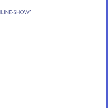
NLINE-SHOW”