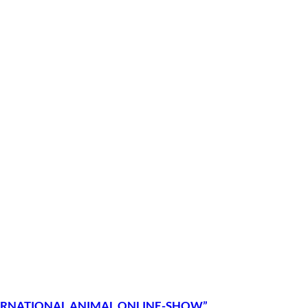
RNATIONAL ANIMAL ONLINE-SHOW”