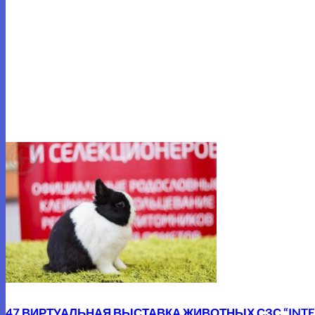
47 ВИРТУАЛЬНАЯ ВЫСТАВКА ЖИВОТНЫХ СЗС “INTE