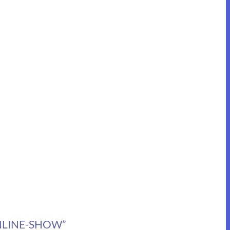
NLINE-SHOW”