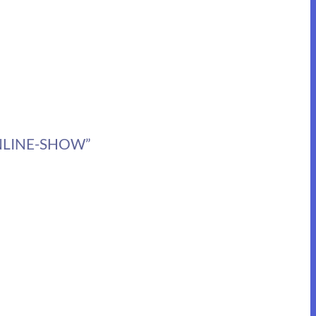
NLINE-SHOW”