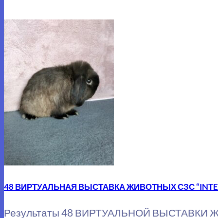
48 ВИРТУАЛЬНАЯ ВЫСТАВКА ЖИВОТНЫХ СЗС “INTE
Результаты 48 ВИРТУАЛЬНОЙ ВЫСТАВКИ 