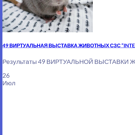
49 ВИРТУАЛЬНАЯ ВЫСТАВКА ЖИВОТНЫХ СЗС “INTE
Результаты 49 ВИРТУАЛЬНОЙ ВЫСТАВКИ 
26
Июл