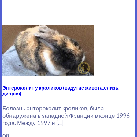
Энтероколит у кроликов (вздутие живота,слизь,
диарея)
Болезнь энтероколит кроликов, была
обнаружена в западной Франции в конце 1996
года. Между 1997 и [...]
08