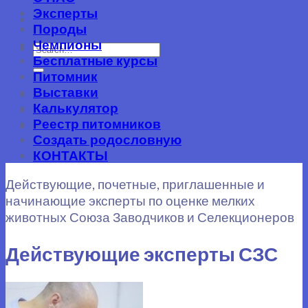
Эксперты
Породы
Чемпионы
Бесплатные курсы
Питомник
Выставки
-
Калькулятор
Реестр питомников
-
Создать родословную
КОНТАКТЫ
Действующие, почетные, приглашенные и
начинающие эксперты по оценке мелких
животных Союза Заводчиков и Селекционеров
Действующие эксперты СЗС