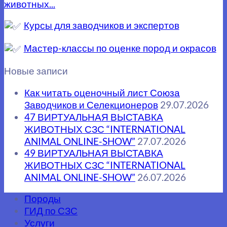
животных...
Курсы для заводчиков и экспертов
Мастер-классы по оценке пород и окрасов
Новые записи
Как читать оценочный лист Союза
Заводчиков и Селекционеров
29.07.2026
47 ВИРТУАЛЬНАЯ ВЫСТАВКА
ЖИВОТНЫХ СЗС “INTERNATIONAL
ANIMAL ONLINE-SHOW”
27.07.2026
49 ВИРТУАЛЬНАЯ ВЫСТАВКА
ЖИВОТНЫХ СЗС “INTERNATIONAL
ANIMAL ONLINE-SHOW”
26.07.2026
Породы
ГИД по СЗС
Услуги