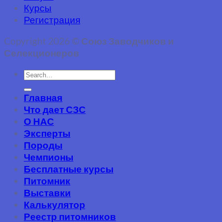
Курсы
Регистрация
Copyright 2026 ©
Союз Заводчиков и
Селекционеров
Главная
Что дает СЗС
О НАС
Эксперты
Породы
Чемпионы
Бесплатные курсы
Питомник
Выставки
Калькулятор
Реестр питомников