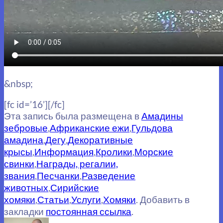
&nbsp;
[fc id=’16’][/fc]
Эта запись была размещена в
Амадины
зебровые
,
Африканские ежи
,
Гульдова
амадина
,
Дегу
,
Декоративные
крысы
,
Информация
,
Кролики
,
Морские
свинки
,
Награды, регалии,
звания
,
Песчанки
,
Разведение
животных
,
Сирийские
хомяки
,
Статьи
,
Услуги
,
Хомяки
. Добавить в
закладки
постоянная ссылка
.