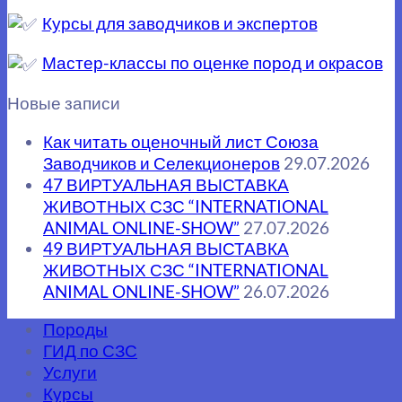
Курсы для заводчиков и экспертов
Мастер-классы по оценке пород и окрасов
Новые записи
Как читать оценочный лист Союза
Заводчиков и Селекционеров
29.07.2026
47 ВИРТУАЛЬНАЯ ВЫСТАВКА
ЖИВОТНЫХ СЗС “INTERNATIONAL
ANIMAL ONLINE-SHOW”
27.07.2026
49 ВИРТУАЛЬНАЯ ВЫСТАВКА
ЖИВОТНЫХ СЗС “INTERNATIONAL
ANIMAL ONLINE-SHOW”
26.07.2026
Породы
ГИД по СЗС
Услуги
Курсы