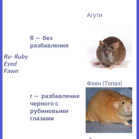
Агути
R — без
разбавления
Ru- Ruby
Eyed
Fawn
Фавн (Топаз)
r — разбавление
черного с
рубиновыми
глазами