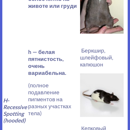
животе или груди
Беркшир,
h — белая
шлейфовый,
пятнистость,
капюшон
очень
вариабельна.
(полное
подавление
пигментов на
H-
разных участках
Recessive
тела)
Spotting
(hooded)
Кепковый