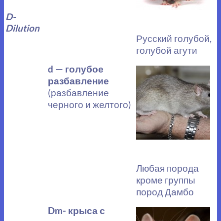
D-
Dilution
Русский голубой,
голубой агути
d — голубое
разбавление
(разбавление
черного и желтого)
Любая порода
кроме группы
пород Дамбо
Dm- крыса с