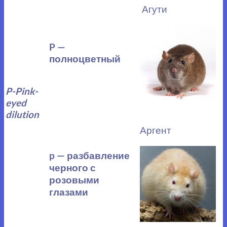
Агути
P —
полноцветный
P-Pink-
eyed
dilution
Аргент
p — разбавление
черного с
розовыми
глазами