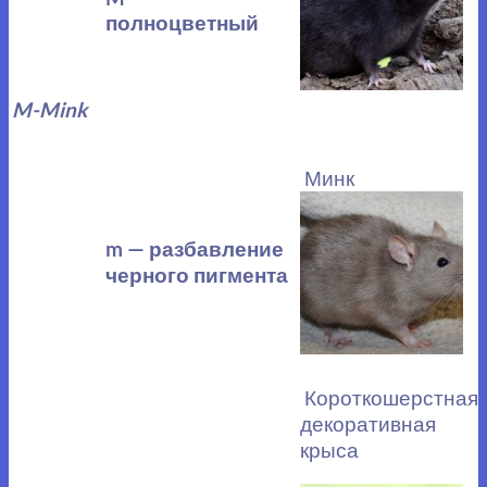
полноцветный
M-Mink
Минк
m — разбавление
черного пигмента
Короткошерстная
декоративная
крыса