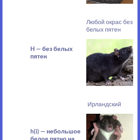
Любой окрас без
белых пятен
H — без белых
пятен
Ирландский
h(i) — небольшое
белое пятно на