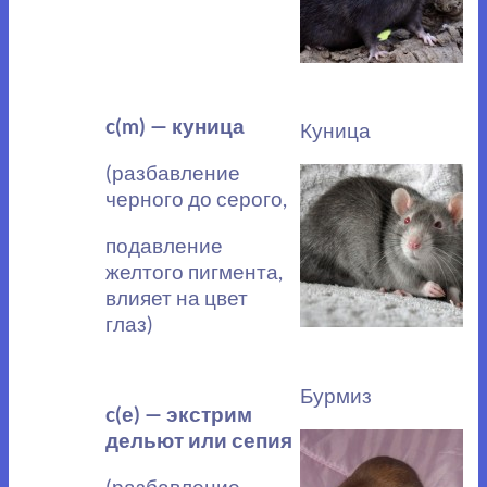
c(m) — куница
Куница
(разбавление
черного до серого,
подавление
желтого пигмента,
влияет на цвет
глаз)
Бурмиз
c(е) — экстрим
дельют или сепия
(разбавление