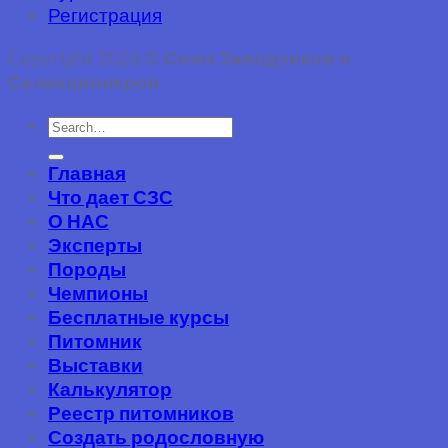
Регистрация
Copyright 2026 ©
Союз Заводчиков и
Селекционеров
Главная
Что дает СЗС
О НАС
Эксперты
Породы
Чемпионы
Бесплатные курсы
Питомник
Выставки
Калькулятор
Реестр питомников
Создать родословную