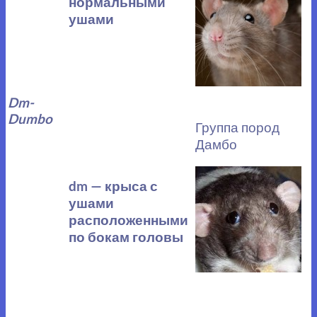
нормальными
ушами
Dm-
Dumbo
Группа пород
Дамбо
dm — крыса с
ушами
расположенными
по бокам головы