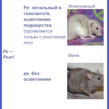
Жемчужный
Pe- летальный в
гомозиготе,
осветление
подшерстка
(проявляется
только с генотипом
mm)
Pe —
Минк
Pearl
pe- без
осветления