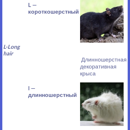
L —
короткошерстный
L-Long
hair
Длинношерстная
декоративная
крыса
l —
длинношерстный