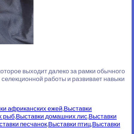
которое выходит далеко за рамки обычного
 селекционной работы и развивает навыки
ки африканских ежей
,
Выставки
х рыб
,
Выставки домашних лис
,
Выставки
ставки песчанок
,
Выставки птиц
,
Выставки