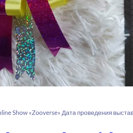
line Show «Zooverse» Дата проведения выстав