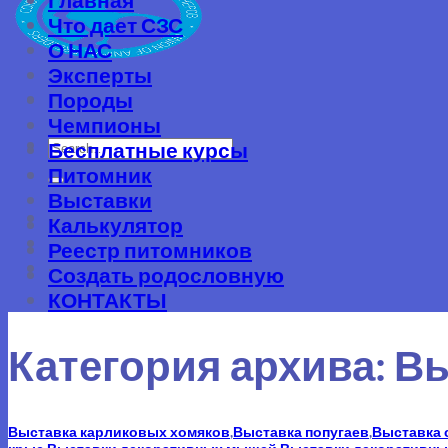
Что дает СЗС
О НАС
Эксперты
Породы
Чемпионы
Бесплатные курсы
Питомник
Выставки
-
Калькулятор
Реестр питомников
-
Создать родословную
КОНТАКТЫ
Категория архива:
Вы
Выставка карликовых хомяков
,
Выставка попугаев
,
Выставка 