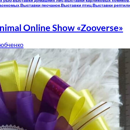
х рыб
,
Выставки домашних лис
,
Выставки карликовых хомяков
,
асекомых
,
Выставки песчанок
,
Выставки птиц
,
Выставки рептил
imal Online Show «Zooverse»
Любченко