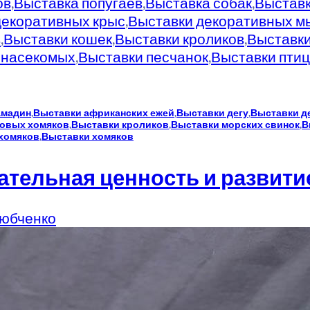
ов
,
Выставка попугаев
,
Выставка собак
,
Выставк
декоративных крыс
,
Выставки декоративных 
в
,
Выставки кошек
,
Выставки кроликов
,
Выставки
 насекомых
,
Выставки песчанок
,
Выставки птиц
амадин
,
Выставки африканских ежей
,
Выставки дегу
,
Выставки д
ковых хомяков
,
Выставки кроликов
,
Выставки морских свинок
,
В
хомяков
,
Выставки хомяков
ательная ценность и развити
Любченко