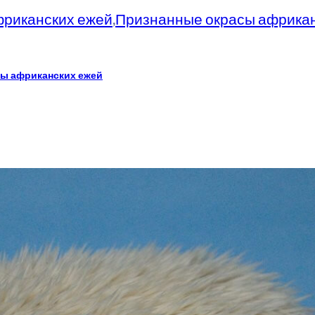
фриканских ежей
,
Признанные окрасы африкан
ы африканских ежей