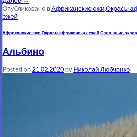
Далее
→
Опубликовано в
Африканские ежи
,
Окрасы а
ежей
Африканские ежи
,
Окрасы африканских ежей
,
Сплошные окрас
Альбино
Posted on
21.02.2020
by
Николай Любченко