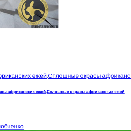
фриканских ежей
,
Сплошные окрасы африканс
асы африканских ежей
,
Сплошные окрасы африканских ежей
Любченко