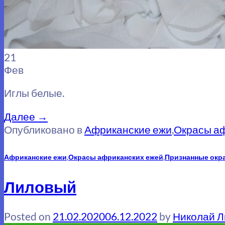
21
Фев
Иглы белые.
Далее
→
Опубликовано в
Африканские ежи
,
Окрасы а
Африканские ежи
,
Окрасы африканских ежей
,
Признанные окр
Лиловый
Posted on
21.02.2020
06.12.2022
by
Николай 