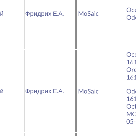
Oce
ой
Фридрих Е.А.
MoSaic
Ode
Oc
161
Or
161
ой
Фридрих Е.А.
Od
MoSaic
161
Oct
MO
05