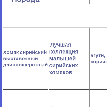
Лучшая
коллекция
Хомяк сирийский
агути,
малышей
выставочный
корич
длинношерстный
сирийских
хомяков