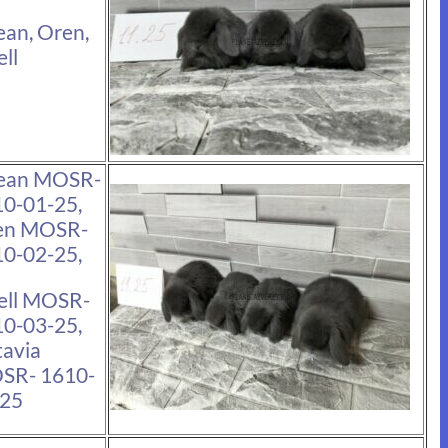
an, Oren,
ll
ean MOSR-
0-01-25,
en MOSR-
0-02-25,
ell MOSR-
0-03-25,
avia
SR- 1610-
-25