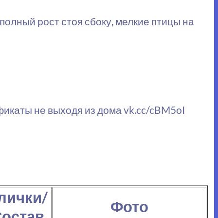
полный рост стоя сбоку, мелкие птицы на
фикаты не выходя из дома vk.cc/cBM5oI
лички/
Фото
остав