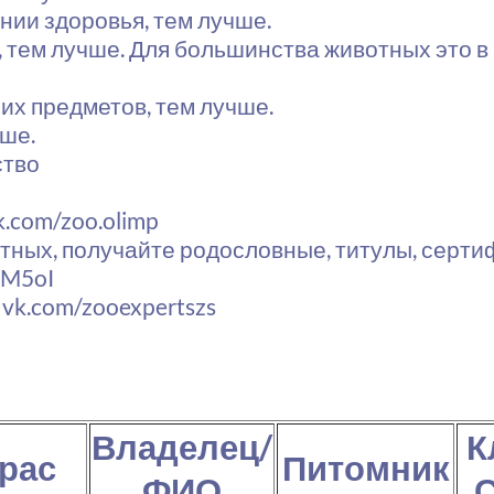
нии здоровья, тем лучше.
 тем лучше. Для большинства животных это в 
их предметов, тем лучше.
чше.
ство
.com/zoo.olimp
тных, получайте родословные, титулы, серти
BM5oI
vk.com/zooexpertszs
Владелец/
К
рас
Питомник
ФИО
С