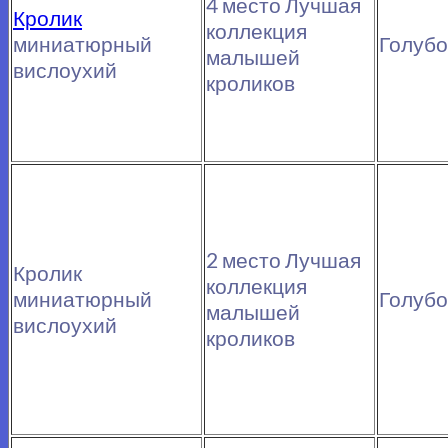
4 место Лучшая
Кролик
коллекция
миниатюрный
Голуб
малышей
вислоухий
кроликов
2 место Лучшая
Кролик
коллекция
миниатюрный
Голуб
малышей
вислоухий
кроликов