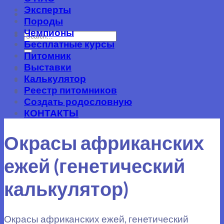
Эксперты
Породы
Чемпионы
Бесплатные курсы
Питомник
Выставки
-
Калькулятор
Реестр питомников
-
Создать родословную
КОНТАКТЫ
Окрасы африканских
ежей (генетический
калькулятор)
Окрасы африканских ежей, генетический