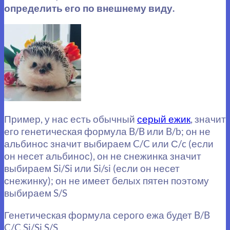
определить его по внешнему виду.
Пример, у нас есть обычный
серый ежик
, значит
его генетическая формула B/B или B/b; он не
альбинос значит выбираем C/C или С/c (если
он несет альбинос), он не снежинка значит
выбираем Si/Si или Si/si (если он несет
снежинку); он не имеет белых пятен поэтому
выбираем S/S
Генетическая формула серого ежа будет B/B
C/C Si/Si S/S