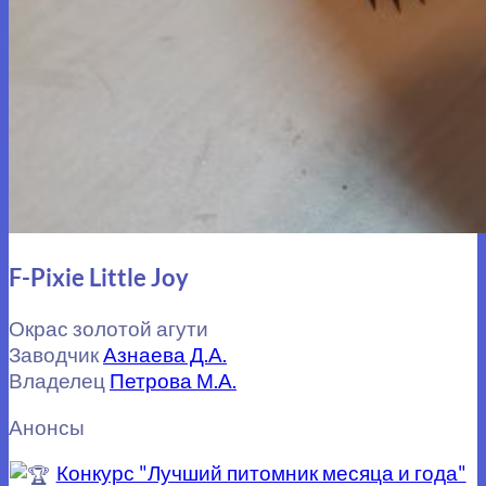
F-Pixie Little Joy
Окрас золотой агути
Заводчик
Азнаева Д.А.
Владелец
Петрова М.А.
Анонсы
Конкурс "Лучший питомник месяца и года"