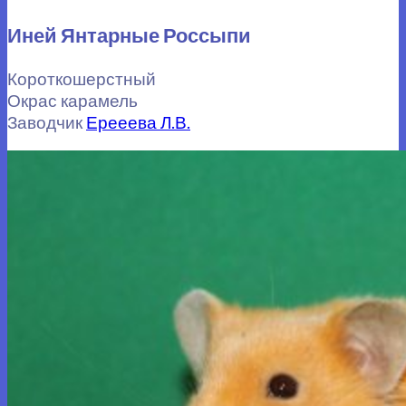
Иней Янтарные Россыпи
Короткошерстный
Окрас карамель
Заводчик
Ерееева Л.В.