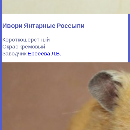
Ивори Янтарные Россыпи
Короткошерстный
Окрас кремовый
Заводчик
Ерееева Л.В.