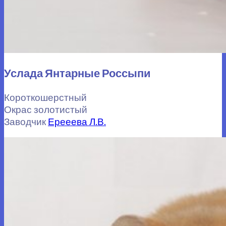
Услада Янтарные Россыпи
Короткошерстный
Окрас золотистый
Заводчик
Ерееева Л.В.