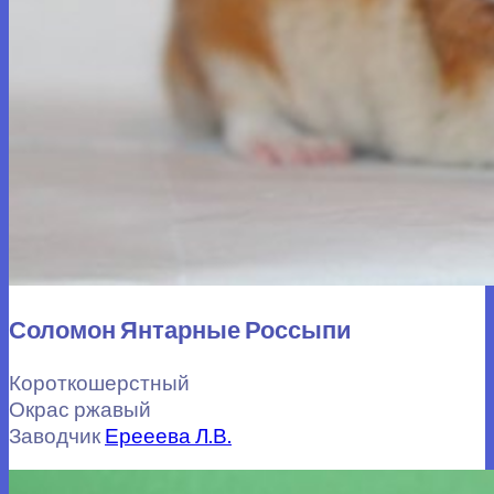
Соломон Янтарные Россыпи
Короткошерстный
Окрас ржавый
Заводчик
Ерееева Л.В.