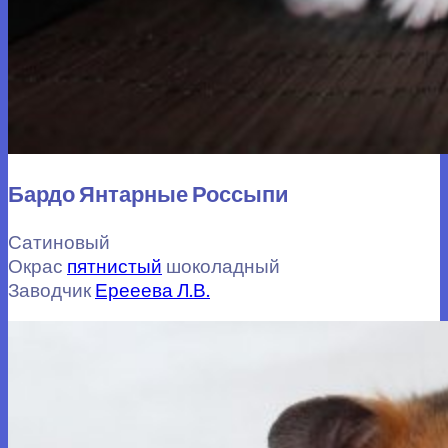
Бардо Янтарные Россыпи
Сатиновый
Окрас
пятнистый
шоколадный
Заводчик
Ерееева Л.В.