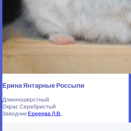
Ёрина Янтарные Россыпи
Длинношерстный
Окрас Серебристый
Заводчик
Ерееева Л.В.