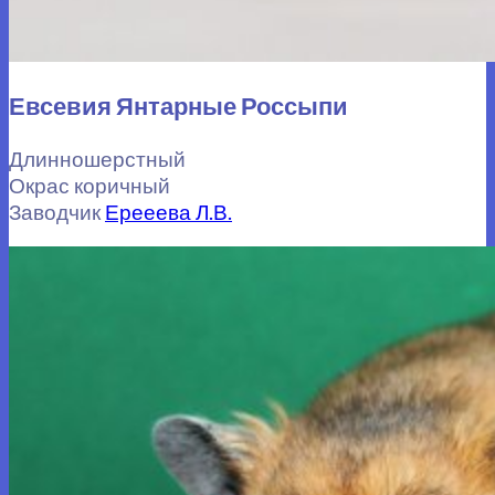
Евсевия Янтарные Россыпи
Длинношерстный
Окрас коричный
Заводчик
Ерееева Л.В.