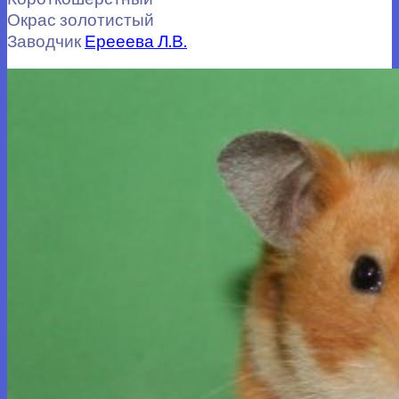
Окрас золотистый
Заводчик
Ерееева Л.В.