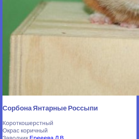
Сорбона Янтарные Россыпи
Короткошерстный
Окрас коричный
Заводчик
Ерееева Л.В.