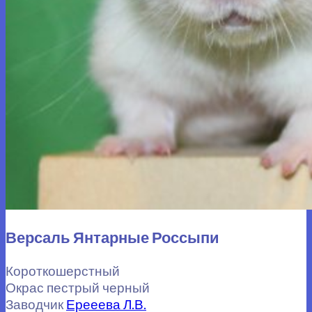
Версаль Янтарные Россыпи
Короткошерстный
Окрас пестрый черный
Заводчик
Ерееева Л.В.