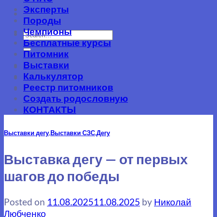
Эксперты
Породы
Чемпионы
Бесплатные курсы
Питомник
Выставки
-
Калькулятор
Реестр питомников
-
Создать родословную
КОНТАКТЫ
Выставки дегу
,
Выставки СЗС
,
Дегу
Выставка дегу — от первых
шагов до победы
Posted on
11.08.2025
11.08.2025
by
Николай
Любченко